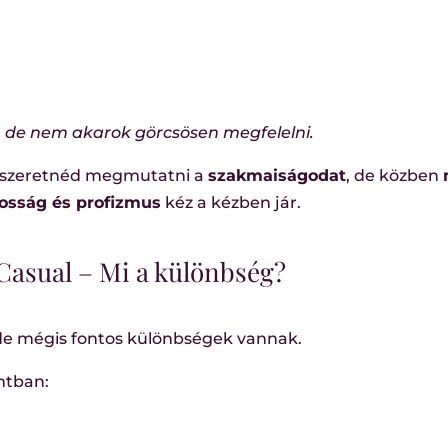
e nem akarok görcsösen megfelelni.
ént szeretnéd megmutatni a
szakmaiságodat
, de közben
osság és profizmus
kéz a kézben jár.
Casual – Mi a különbség?
 de mégis fontos különbségek vannak.
ntban: