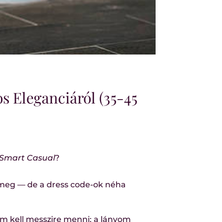
s Eleganciáról (35-45
Smart Casual
?
 meg — de a dress code-ok néha
em kell messzire menni: a lányom