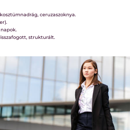
r, kosztümnadrág, ceruzaszoknya.
er).
i napok.
isszafogott, strukturált.