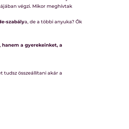
dájában végzi. Mikor meghívtak
de-szabály
a, de a többi anyuka? Ők
,
hanem a gyerekeinket, a
t tudsz összeállítani akár a