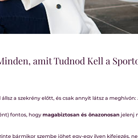
inden, amit Tudnod Kell a Sporto
állsz a szekrény előtt, és csak annyit látsz a meghívón:
ént) fontos, hogy
magabiztosan és önazonosan
jelenj
inte bármikor szembe jöhet egy-egy ilyen kifejezés, n