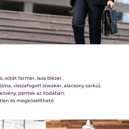
o, sötét farmer, laza blézer.
zma, visszafogott sneaker, alacsony sarkú).
dezvény, péntek az irodában.
etlen és megközelíthető.