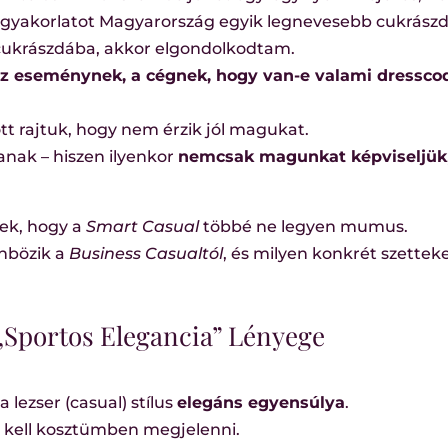
i gyakorlatot Magyarország egyik legnevesebb cukrász
s cukrászdába, akkor elgondolkodtam.
 az eseménynek, a cégnek, hogy van-e valami dressco
szott rajtuk, hogy nem érzik jól magukat.
anak – hiszen ilyenkor
nemcsak magunkat képviseljük
tek, hogy a
Smart Casual
többé ne legyen mumus.
nbözik a
Business Casualtól
, és milyen konkrét szetteke
 „Sportos Elegancia” Lényege
a lezser (casual) stílus
elegáns egyensúlya
.
s kell kosztümben megjelenni.