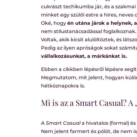
cukrászt techikumba jár, és a szakma
minket egy szülői estre a híres, neve
Oké, hogy
én utána járok a helynek,
nem stílustanácsadással foglalkoznak.
Voltak, akik kicsit alulöltöztek, és lát
Pedig az ilyen apróságok sokat számít
vállalkozásunkat, a márkánkat is.
Ebben a cikkben lépésről lépésre segí
Megmutatom, mit jelent, hogyan külö
hétköznapokra is.
Mi is az a Smart Casual? A
A
Smart Casual
a hivatalos (formal) és 
Nem jelent farmert és pólót, de nem i