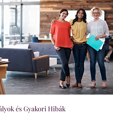
ályok és Gyakori Hibák