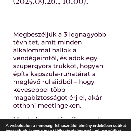
(2025.09.26., 10:00):
Megbeszéljük a 3 legnagyobb
tévhitet, amit minden
alkalommal hallok a
vendégeimtől, és adok egy
szupergyors trükköt, hogyan
építs kapszula-ruhatárat a
meglévő ruháidból – hogy
kevesebbel több
magabiztosságot érj el, akár
otthoni meetingeken.
Mentsd a naptáradba most:
A weboldalon a minőségi felhasználói élmény érdekében sütiket
Kattints ide a naptárlinkhez!
–
használunk. Ismerje meg
tájékoztatónkat
arról, milyen sütiket