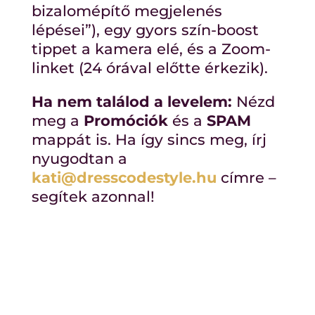
bizalomépítő megjelenés
lépései”), egy gyors szín-boost
tippet a kamera elé, és a Zoom-
linket (24 órával előtte érkezik).
Ha nem találod a levelem:
Nézd
meg a
Promóciók
és a
SPAM
mappát is. Ha így sincs meg, írj
nyugodtan a
kati@dresscodestyle.hu
címre –
segítek azonnal!